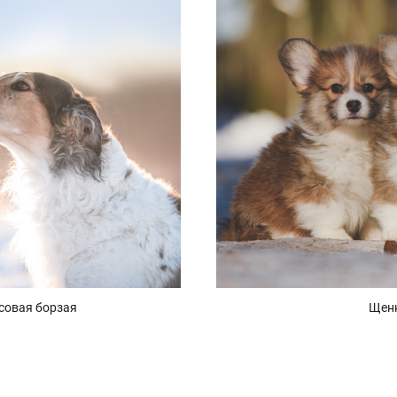
совая борзая
Щен